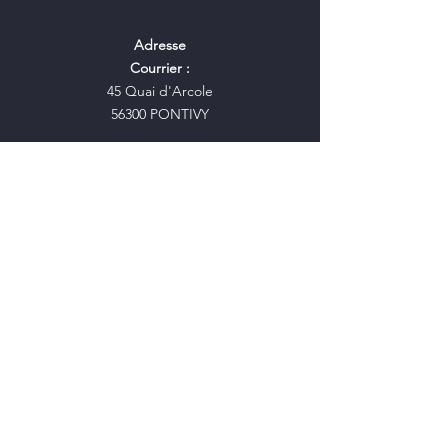
Adresse
Courrier :
45 Quai d'Arcole
56300 PONTIVY
Contact
edenpalace.pontivy@gmail.com
Réseaux Sociaux
Facebook
Instagram
Youtube
Mentions légales
Termes et conditions