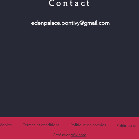
Contact
edenpalace.pontivy@gmail.com
légales
Termes et conditions
Politique de cookies
Politique de 
Créé avec
Wix.com