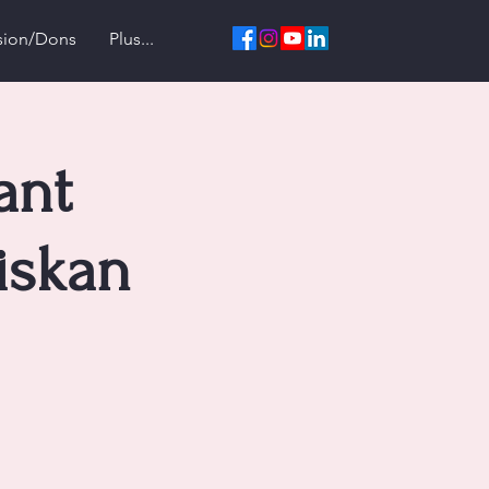
sion/Dons
Plus...
ant
iskan