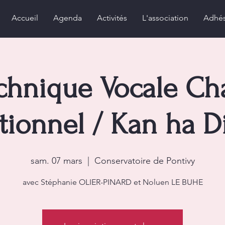
Accueil
Agenda
Activités
L'association
Adhé
chnique Vocale Ch
itionnel / Kan ha D
sam. 07 mars
  |  
Conservatoire de Pontivy
avec Stéphanie OLIER-PINARD et Noluen LE BUHE